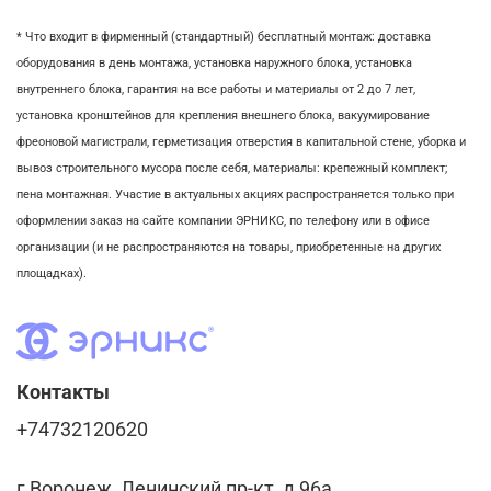
* Что входит в фирменный (стандартный) бесплатный монтаж:
доставка
оборудования в день монтажа,
установка наружного блока, у
становка
внутреннего блока,
гарантия на все работы и материалы от 2 до 7 лет,
установка кронштейнов для крепления внешнего блока,
вакуумирование
фреоновой магистрали,
герметизация отверстия в капитальной стене,
уборка и
вывоз строительного мусора после себя, м
атериалы: крепежный комплект;
пена монтажная. Участие в актуальных акциях распространяется только при
оформлении заказ на сайте компании ЭРНИКС, по телефону или в офисе
организации (и не распространяются на товары, приобретенные на других
площадках).
Контакты
+74732120620
г Воронеж, Ленинский пр-кт, д 96а