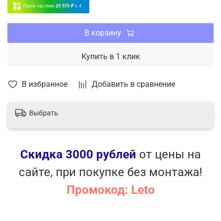
Плати частями
23 975 ₽
x 4
Автоматический перезапуск
В корзину
Купить в 1 клик
В избранное
Добавить в сравнение
Выбрать
Скидка 3000 рублей
от цены на
сайте, при покупке без монтажа!
Промокод: Leto