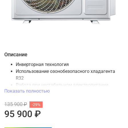
Описание
Инверторная технология
Использование озонобезопасного хладагента
R32
Работа при нестабильном электропитании
Показать полностью
Антикоррозийное покрытие теплообменника
Защита от коррозии
135 900 ₽
-29%
Устойчивость к перепадам напряжения
95 900 ₽
Интеллектуальное оттаивание
Охлаждение и обогрев при низких температурах
Энергоэффективность класса «A++»