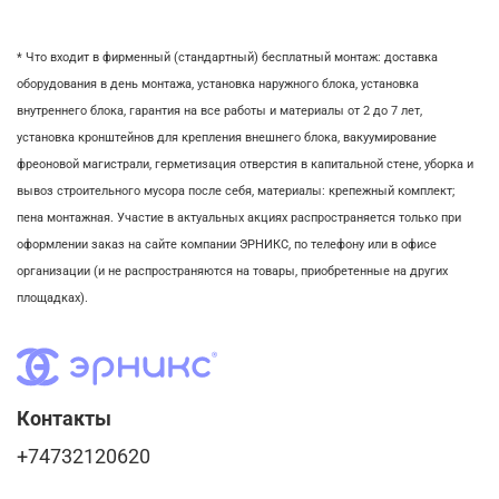
* Что входит в фирменный (стандартный) бесплатный монтаж:
доставка
оборудования в день монтажа,
установка наружного блока, у
становка
внутреннего блока,
гарантия на все работы и материалы от 2 до 7 лет,
установка кронштейнов для крепления внешнего блока,
вакуумирование
фреоновой магистрали,
герметизация отверстия в капитальной стене,
уборка и
вывоз строительного мусора после себя, м
атериалы: крепежный комплект;
пена монтажная. Участие в актуальных акциях распространяется только при
оформлении заказ на сайте компании ЭРНИКС, по телефону или в офисе
организации (и не распространяются на товары, приобретенные на других
площадках).
Контакты
+74732120620