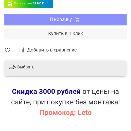
Устойчивость к перепадам напряжения
Плати частями
24 700 ₽
x 4
Стабильная работа при крайне низких
температурах
В корзину
Коррозионная стойкость
Отсутствие электромагнитных помех
Купить в 1 клик
Самодиагностика
Форсированное оттаивание
Добавить в сравнение
Широкий диапазон рабочих температур
Выбрать
Скидка 3000 рублей
от цены на
сайте, при покупке без монтажа!
Промокод: Leto