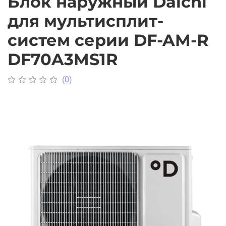
Блок наружный Daichi
для мультисплит-
систем серии DF-AM-R
DF70A3MS1R
(0)