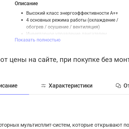
Описание
Высокий класс энергоэффективности A++
4 основных режима работы (охлаждение /
обогрев / осушение / вентиляция)
Инверторное управление двигателем
Показать полностью
наружного блока
Авторестарт
Гарантия 4 года
от цены на сайте, при покупке без мо
Современный, эффективный и
экологичный хладагент R32
Система против образования льда
Задержка пуска компрессора
исание
Характеристики
О
Авторазморозка
Контроль количества хладагента
рторных мультисплит-систем, которые открывают п