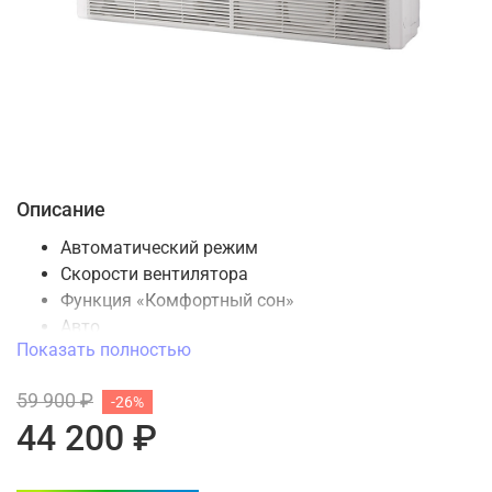
Описание
Автоматический режим
Скорости вентилятора
Функция «Комфортный сон»
Авто
Показать полностью
Режим осушения воздуха
Бесшумный режим работы
59 900 ₽
-26%
Локальный комфорт
44 200 ₽
Турбо
Комфортное воздухораспределение
Протяженный воздушный поток