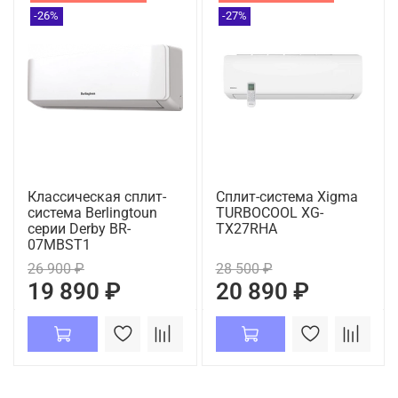
-26%
-27%
Классическая сплит-
Сплит-система Xigma
система Berlingtoun
TURBOCOOL XG-
серии Derby BR-
TX27RHA
07MBST1
26 900 ₽
28 500 ₽
19 890 ₽
20 890 ₽