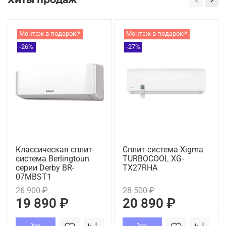
Монтаж в подарок!*
Монтаж в подарок!*
-26%
-27%
Классическая сплит-
Сплит-система Xigma
система Berlingtoun
TURBOCOOL XG-
серии Derby BR-
TX27RHA
07MBST1
26 900 ₽
28 500 ₽
19 890 ₽
20 890 ₽