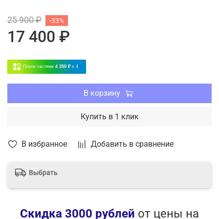
Авто-рестарт
25 900 ₽
-33%
Режим вентиляции
17 400 ₽
Авторестарт
Регулировка вертикальных и горизонтальных
жалюзи.
Плати частями
4 350 ₽
x 4
В корзину
Купить в 1 клик
В избранное
Добавить в сравнение
Выбрать
Скидка 3000 рублей
от цены на