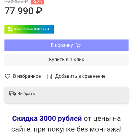
105 590 ₽
-26%
Режим iFeel
77 990 ₽
Регулировка горизонтальных и вертикальных
жалюзи
Низкий уровень шума (18 дБ)
Плати частями
19 497 ₽
x 4
Наивысший класс энергоэффективности А+++
Функция I-Feel
НЕРА-фильтр класса Н11
В корзину
УФ-стерилизация воздуха
Купить в 1 клик
В избранное
Добавить в сравнение
Выбрать
Скидка 3000 рублей
от цены на
сайте, при покупке без монтажа!