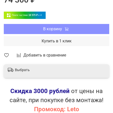
Интеллектуальный дисплей.
24-часовой таймер.
Плати частями
18 575 ₽
x 4
Самоочистка внутреннего блока.
Турборежим.
Угольный фильтр.
В корзину
Русифицированный пульт.
Держатель пульта.
Купить в 1 клик
Низкотемпературный комплект (опция).
Добавить в сравнение
Выбрать
Скидка 3000 рублей
от цены на
сайте, при покупке без монтажа!
Промокод: Leto