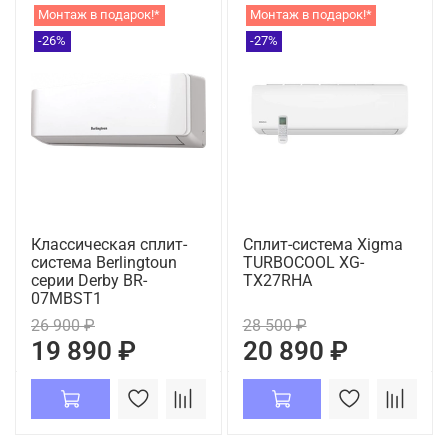
Монтаж в подарок!*
Монтаж в подарок!*
-26%
-27%
Классическая сплит-
Сплит-система Xigma
система Berlingtoun
TURBOCOOL XG-
серии Derby BR-
TX27RHA
07MBST1
26 900 ₽
28 500 ₽
19 890 ₽
20 890 ₽