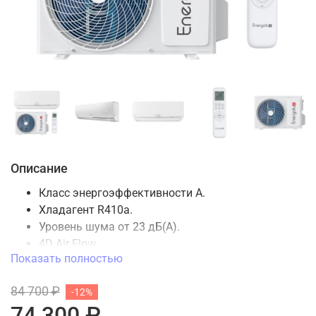
Описание
Класс энергоэффективности А.
Хладагент R410a.
Уровень шума от 23 дБ(А).
4D Air Flow.
Показать полностью
WiFi подготовка (SIW02A1).
Функция персонального комфорта I FEEL.
84 700 ₽
-12%
Осушение и вентиляция.
74 300 ₽
5 скоростей вентилятора.