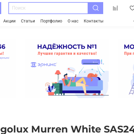
Акции
Статьи
Портфолио
О нас
Контакты
rgolux Murren White SAS