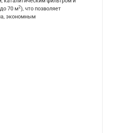
, каталитическим фильтром и
2
до 70 м
), что позволяет
ма, экономным