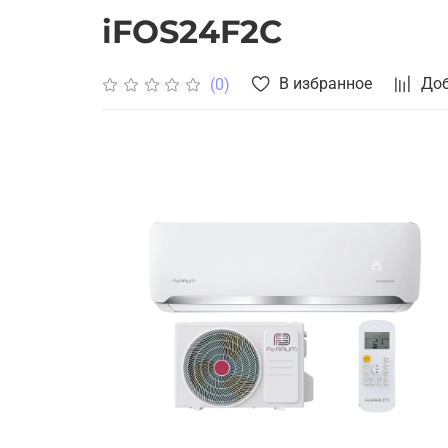
iFOS24F2С
В избранное
Доб
(0)