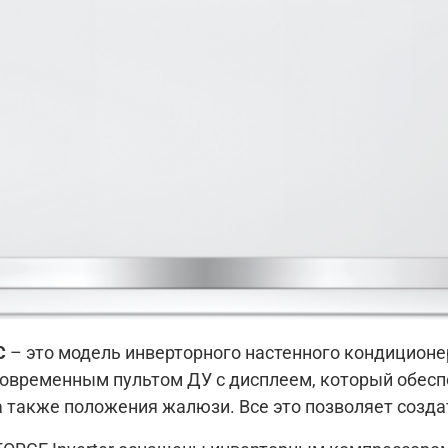
Самоочистка внутреннего блока
Функция «Антизамерзание» обеспечивает
стабильную температуру помещения +8°C.
TURBO режим
Озоносберегающий хладагент R32
3 года гарантии
С
– это модель инверторного настенного кондиционе
современным пультом ДУ с дисплеем, который обес
 а также положения жалюзи. Все это позволяет соз