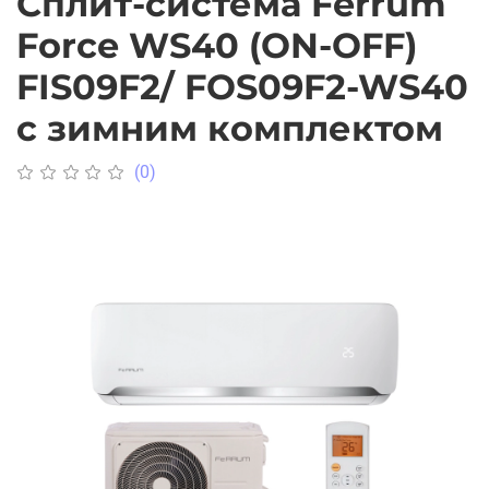
Cплит-система Ferrum
Force WS40 (ON-OFF)
FIS09F2/ FOS09F2-WS40
с зимним комплектом
(0)