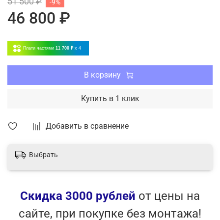
51 500 ₽
-9%
- Защита от утечки хладагента
46 800 ₽
- Самоочистка внутреннего блока (Self-cleaning)
- Таймер
- Турборежим
Плати частями
11 700 ₽
x 4
- Авторестарт
- Пылевой фильтр грубой очистки - стандарт
- Cold Catalist фильтр
В корзину
- Диапазон рабочих температур на охлаждение:
-40~43℃
Купить в 1 клик
- Диапазон рабочих температур на обогрев: -7~24℃
Добавить в сравнение
Выбрать
Скидка 3000 рублей
от цены на
сайте, при покупке без монтажа!