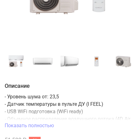
Описание
- Уровень шума от: 23,5
- Датчик температуры в пульте ДУ (I FEEL)
- USB WiFi подготовка (WiFi ready)
- Объемное распределение воздушного потока (4D Air
Показать полностью
Flow)
- Антикоррозийное покрытие Golden Fin