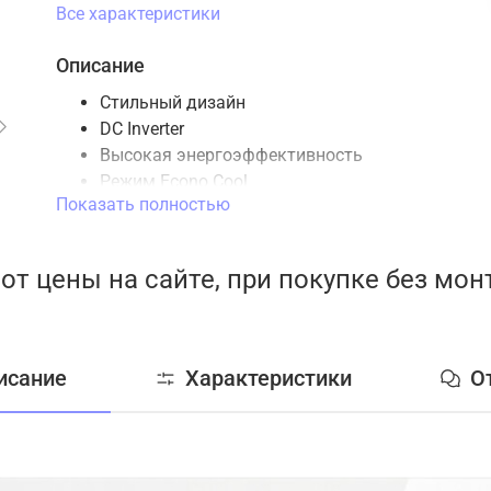
Все характеристики
Описание
Стильный дизайн
DC Inverter
Высокая энергоэффективность
Режим Econo Cool
Показать полностью
Автоматическая заслонка
Качание вертикальных направляющих
Мощный воздушный поток
от цены на сайте, при покупке без мо
Наноплатиновый фильтр
Таймер
Режим I save
Авторестарт
исание
Характеристики
О
Самодиагностика
Низкий уровень шума
Пульт ДУ в комплекте
Управление Wi-Fi