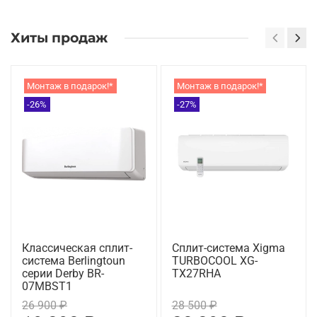
Хиты продаж
Монтаж в подарок!*
Монтаж в подарок!*
-26%
-27%
Классическая сплит-
Сплит-система Xigma
система Berlingtoun
TURBOCOOL XG-
серии Derby BR-
TX27RHA
07MBST1
26 900 ₽
28 500 ₽