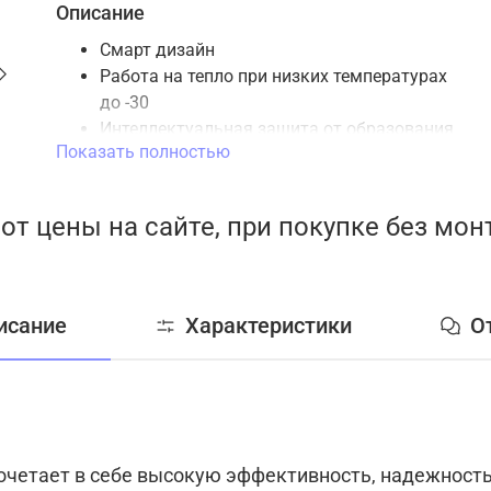
Описание
Смарт дизайн
Работа на тепло при низких температурах
до -30
Интеллектуальная защита от образования
Показать полностью
наледи
LED скрытый дисплей
USB подключение WiFi (опция)
от цены на сайте, при покупке без мо
Ионизатор
3D воздушный поток
Авторестарт
Корпус из антисептического пластика Soft
исание
Характеристики
О
Tauch
Интеллектуальная разморозка
Автоочистка
Покрытие теплообменника Golden fin
Ночной режим
Таймер
сочетает в себе высокую эффективность, надежность