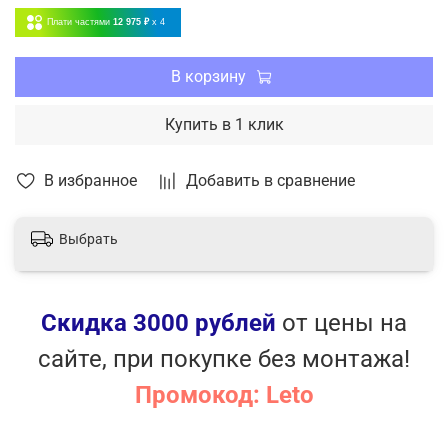
Корпус из антисептического пластика Soft Tauch
Плати частями
12 975 ₽
x 4
Интеллектуальная разморозка
Автоочистка
Покрытие теплообменника Golden fin
В корзину
Ночной режим
Таймер
Купить в 1 клик
Низкий уровень шума.
В избранное
Добавить в сравнение
Выбрать
Скидка 3000 рублей
от цены на
сайте, при покупке без монтажа!
Промокод: Leto