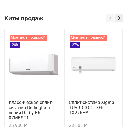
Хиты продаж
Монтаж в подарок!*
Монтаж в подарок!*
-26%
-27%
Классическая сплит-
Сплит-система Xigma
система Berlingtoun
TURBOCOOL XG-
серии Derby BR-
TX27RHA
07MBST1
26 900 ₽
28 500 ₽