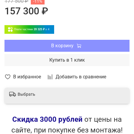
177 500 ₽
-11%
Система против образования льда
157 300 ₽
Режим вентиляции
Теплый пуск
Плати частями
39 325 ₽
x 4
В корзину
Купить в 1 клик
В избранное
Добавить в сравнение
Выбрать
Скидка 3000 рублей
от цены на
сайте, при покупке без монтажа!