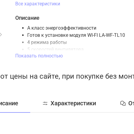
Все характеристики
Описание
А класс энергоэффективности
Готов к установке модуля WI-FI LA-WF-TL10
4 режима работы
5 скоростей вентилятора
Показать полностью
Режим TURBO
Функция AUTORESTART
Эргономичный пульт
от цены на сайте, при покупке без мо
Скрытый LED-дисплей
Работа на нагрев до -15 °С
Озонобезопасный хладагент R32
BLUE FIN антикоррозийное покрытие
исание
Характеристики
О
теплообменника
Надежные компрессоры GMCC в моделях
9/12
Дополнительная шумоизоляция