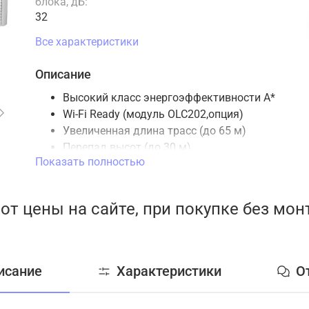
блока, дБ:
32
Все характеристики
Описание
Высокий класс энергоэффективности А*
Wi-Fi Ready (модуль OLC202,опция)
Увеличенная длина трасс (до 65 м)
Перепад высот (до 30 м)
Показать полностью
Шумоизоляция компрессора
Работа на охлаждение до -30 °С
Работа на нагрев до -15 °С
от цены на сайте, при покупке без мо
Беспроводной пульт в комплекте
*для моделей с индексом 18,24k
исание
Характеристики
О