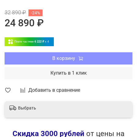
ЕСО — режим энергосбережения
32 890 ₽
-24%
LED-дисплей с возможностью отключения
24 890 ₽
Режим комфортного сна
Информативный пульт ДУ с подсветкой
Работа на нагрев до -15 °С
Плати частями
6 222 ₽
x 4
Шумоизоляция компрессора
Гарантия 2 года
Модели
повышенной мощности
30 и 36k
В корзину
Купить в 1 клик
Добавить в сравнение
Выбрать
Скидка 3000 рублей
от цены на