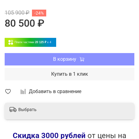
Проводной пульт управления в комплекте
105 900 ₽
-24%
Фильтр грубой очистки в комплекте
80 500 ₽
Четыре режима работы: охлаждение, обогрев,
осушение, вентиляция
Самоочистка
Плати частями
20 125 ₽
x 4
4 скорости вентилятора
Функция интенсивного охлаждения
Горячий старт
В корзину
Купить в 1 клик
Добавить в сравнение
Выбрать
Скидка 3000 рублей
от цены на