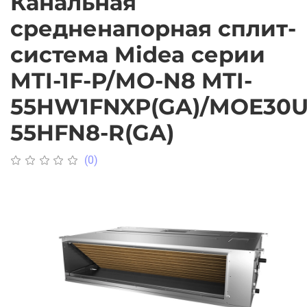
Канальная
средненапорная сплит-
система Midea серии
MTI-1F-P/MO-N8 MTI-
55HW1FNXP(GA)/MOE30U
55HFN8-R(GA)
(0)