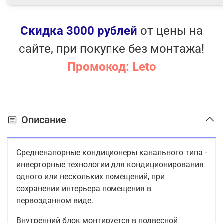
Блокировка пульта
Герметичный короб платы управления
Метизы из нержавеющей стали
Скидка 3000 рублей
от цены на
Антикоррозионное покрытие теплообменника
сайте, при покупке без монтажа!
PrimeGuard
Технология Golden Fin
Промокод: Leto
Автоматическая оттайка инея
Устойчивость к перепадам напряжения
Автоматический перезапуск
Самодиагностика
Описание
Обнаружение утечки хладагента
Встроенный дренажный насос
Приток свежего воздуха
Средненапорные кондиционеры канального типа -
инверторные технологии для кондиционирования
одного или нескольких помещений, при
сохранении интерьера помещения в
первозданном виде.
Внутренний блок монтируется в подвесной