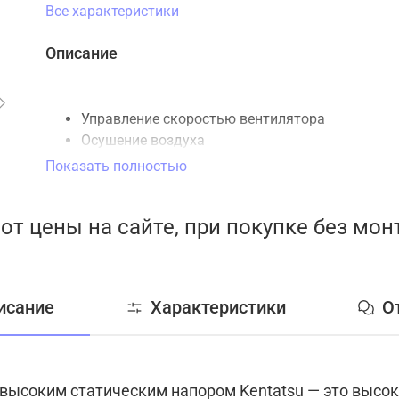
Все характеристики
Описание
Управление скоростью вентилятора
Осушение воздуха
Низкотемпературная доработка (опция)
Показать полностью
Режим «Комфортный сон»
Антикоррозийное покрытие
от цены на сайте, при покупке без мо
теплообменника
Самодиагностика и автоматическая
защита
Защита от коррозии
исание
Характеристики
О
Автоматическая оттайка инея
Работа по таймеру
Автоматический выбор режима
Отсутствие электромагнитных помех
с высоким статическим напором Kentatsu — это выс
Автоматический перезапуск