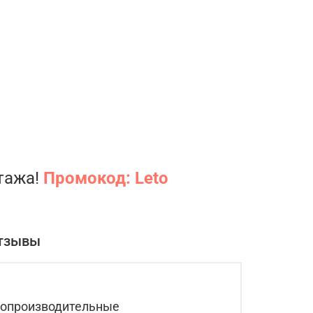
нтажа!
Промокод: Leto
тзывы
окопроизводительные