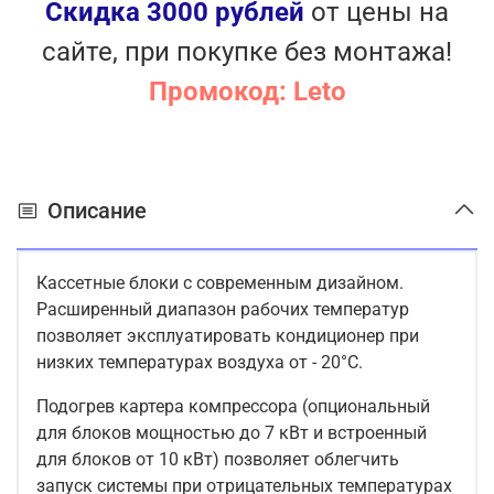
Контроль температуры
Скидка 3000 рублей
от цены на
Самодиагностика
сайте, при покупке без монтажа!
Форсированное оттаивание
Широкий диапазон рабочих температур
Промокод: Leto
Информационный LED дисплей
Встроенный дренажный насос
Описание
Кассетные блоки с современным дизайном.
Расширенный диапазон рабочих температур
позволяет эксплуатировать кондиционер при
низких температурах воздуха от - 20°С.
Подогрев картера компрессора (опциональный
для блоков мощностью до 7 кВт и встроенный
для блоков от 10 кВт) позволяет облегчить
запуск системы при отрицательных температурах