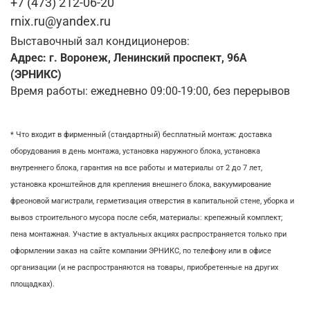
+7 (473) 212-06-20
rnix.ru@yandex.ru
Выставочный зал кондиционеров:
Адрес: г. Воронеж, Ленинский проспект, 96А
(ЭРНИКС)
Время работы: ежедневно 09:00-19:00, без перерывов
* Что входит в фирменный (стандартный) бесплатный монтаж:
доставка
оборудования в день монтажа,
установка наружного блока, у
становка
внутреннего блока,
гарантия на все работы и материалы от 2 до 7 лет,
установка кронштейнов для крепления внешнего блока,
вакуумирование
фреоновой магистрали,
герметизация отверстия в капитальной стене,
уборка и
вывоз строительного мусора после себя, м
атериалы: крепежный комплект;
пена монтажная. Участие в актуальных акциях распространяется только при
оформлении заказ на сайте компании ЭРНИКС, по телефону или в офисе
организации (и не распространяются на товары, приобретенные на других
площадках).