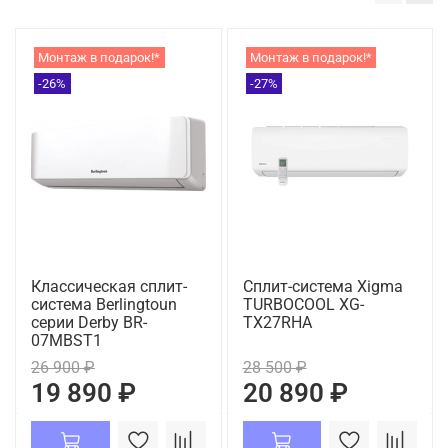
Монтаж в подарок!*
Монтаж в подарок!*
-26%
-27%
Классическая сплит-
Сплит-система Xigma
система Berlingtoun
TURBOCOOL XG-
серии Derby BR-
TX27RHA
07MBST1
26 900 ₽
28 500 ₽
19 890 ₽
20 890 ₽