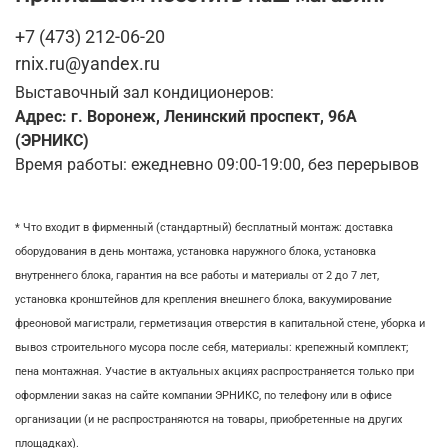
+7 (473) 212-06-20
rnix.ru@yandex.ru
Выставочный зал кондиционеров:
Адрес: г. Воронеж, Ленинский проспект, 96А
(ЭРНИКС)
Время работы: ежедневно 09:00-19:00, без перерывов
* Что входит в фирменный (стандартный) бесплатный монтаж:
доставка
оборудования в день монтажа,
установка наружного блока, у
становка
внутреннего блока,
гарантия на все работы и материалы от 2 до 7 лет,
установка кронштейнов для крепления внешнего блока,
вакуумирование
фреоновой магистрали,
герметизация отверстия в капитальной стене,
уборка и
вывоз строительного мусора после себя, м
атериалы: крепежный комплект;
пена монтажная. Участие в актуальных акциях распространяется только при
оформлении заказ на сайте компании ЭРНИКС, по телефону или в офисе
организации (и не распространяются на товары, приобретенные на других
площадках).