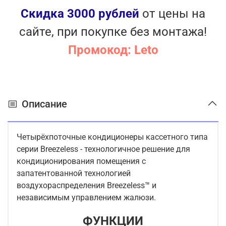
Информационный LED дисплей
Скидка 3000 рублей
от цены на
Блокировка пульта
сайте, при покупке без монтажа!
Метизы из нержавеющей стали
Антикоррозионное покрытие теплообменника
Промокод: Leto
PrimeGuard
Автоматическая оттайка инея
Устойчивость к перепадам напряжения
Самодиагностика
Описание
Обнаружение утечки хладагента
Приток свежего воздуха
Четырёхпоточные кондиционеры кассетного типа
серии Breezeless - технологичное решение для
кондиционирования помещения с
запатентованной технологией
воздухораспределения Breezeless™ и
независимым управлением жалюзи.
ФУНКЦИИ