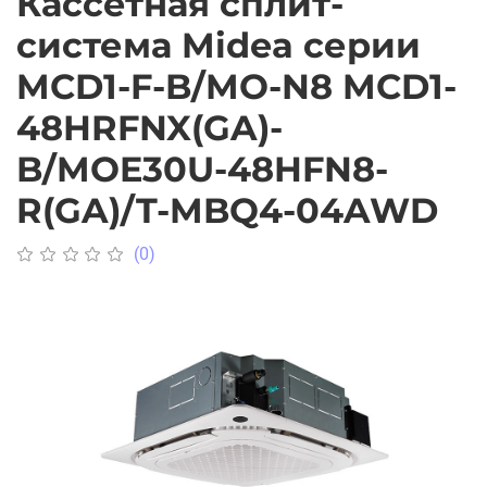
Кассетная сплит-
система Midea серии
MCD1-F-B/MO-N8 MCD1-
48HRFNX(GA)-
B/MOE30U-48HFN8-
R(GA)/T-MBQ4-04AWD
(0)