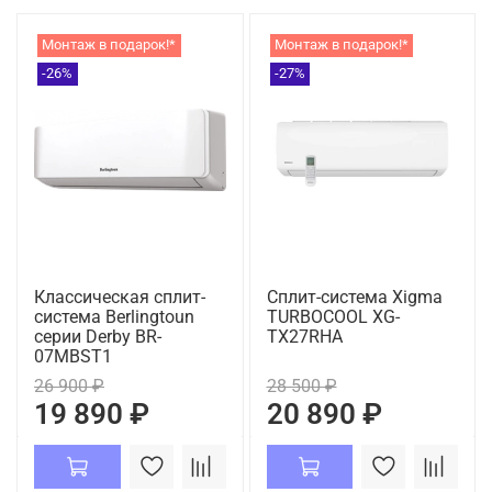
Монтаж в подарок!*
Монтаж в подарок!*
-26%
-27%
Классическая сплит-
Сплит-система Xigma
система Berlingtoun
TURBOCOOL XG-
серии Derby BR-
TX27RHA
07MBST1
26 900 ₽
28 500 ₽
19 890 ₽
20 890 ₽