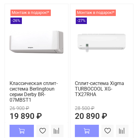
Монтаж в подарок!*
Монтаж в подарок!*
-26%
-27%
Классическая сплит-
Сплит-система Xigma
система Berlingtoun
TURBOCOOL XG-
серии Derby BR-
TX27RHA
07MBST1
26 900 ₽
28 500 ₽
19 890 ₽
20 890 ₽