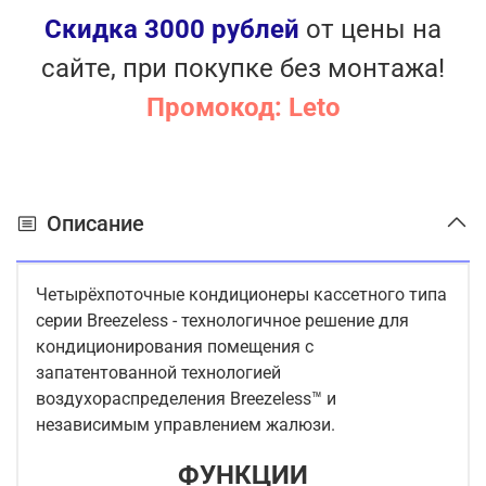
Информационный LED дисплей
Скидка 3000 рублей
от цены на
Блокировка пульта
сайте, при покупке без монтажа!
Метизы из нержавеющей стали
Антикоррозионное покрытие теплообменника
Промокод: Leto
PrimeGuard
Автоматическая оттайка инея
Устойчивость к перепадам напряжения
Самодиагностика
Описание
Обнаружение утечки хладагента
Приток свежего воздуха
Четырёхпоточные кондиционеры кассетного типа
серии Breezeless - технологичное решение для
кондиционирования помещения с
запатентованной технологией
воздухораспределения Breezeless™ и
независимым управлением жалюзи.
ФУНКЦИИ