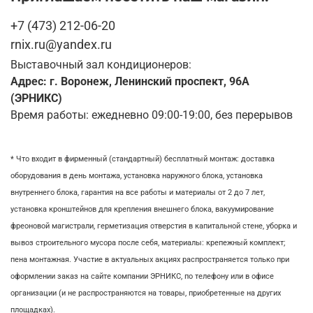
+7 (473) 212-06-20
rnix.ru@yandex.ru
Выставочный зал кондиционеров:
Адрес: г. Воронеж, Ленинский проспект, 96А
(ЭРНИКС)
Время работы: ежедневно 09:00-19:00, без перерывов
* Что входит в фирменный (стандартный) бесплатный монтаж:
доставка
оборудования в день монтажа,
установка наружного блока, у
становка
внутреннего блока,
гарантия на все работы и материалы от 2 до 7 лет,
установка кронштейнов для крепления внешнего блока,
вакуумирование
фреоновой магистрали,
герметизация отверстия в капитальной стене,
уборка и
вывоз строительного мусора после себя, м
атериалы: крепежный комплект;
пена монтажная. Участие в актуальных акциях распространяется только при
оформлении заказ на сайте компании ЭРНИКС, по телефону или в офисе
организации (и не распространяются на товары, приобретенные на других
площадках).