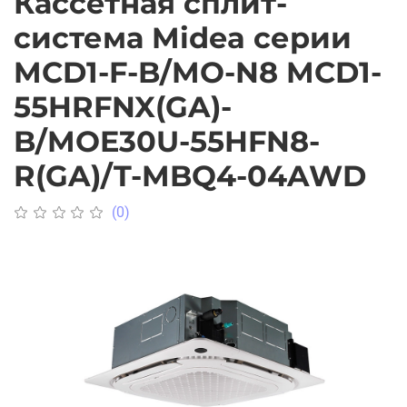
Кассетная сплит-
система Midea серии
MCD1-F-B/MO-N8 MCD1-
55HRFNX(GA)-
B/MOE30U-55HFN8-
R(GA)/T-MBQ4-04AWD
(0)