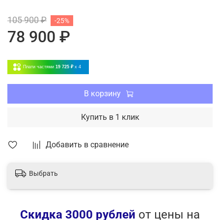
Таймер
105 900 ₽
-25%
Режим размораживания внешнего блока
78 900 ₽
Пульт ДУ в комплекте
Фильтр предварительной очистки в комплекте
Четыре режима работы: охлаждение, обогрев,
Плати частями
19 725 ₽
x 4
осушение, вентиляция
Самоочистка
4 скорости вентилятора
В корзину
Функция интенсивного охлаждения
Горячий старт
Купить в 1 клик
Функция I Feel
Добавить в сравнение
Выбрать
Скидка 3000 рублей
от цены на