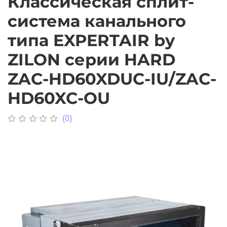
Классическая сплит-
система канального
типа EXPERTAIR by
ZILON серии HARD
ZAC-HD60XDUC-IU/ZAC-
HD60XC-OU
(0)