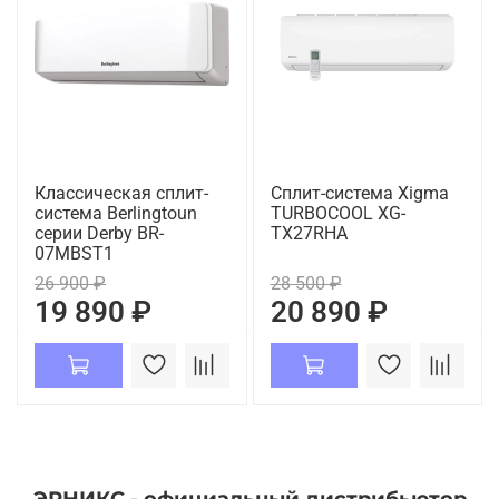
Классическая сплит-
Сплит-система Xigma
система Berlingtoun
TURBOCOOL XG-
серии Derby BR-
TX27RHA
07MBST1
26 900 ₽
28 500 ₽
19 890 ₽
20 890 ₽
ЭРНИКС - официальный дистрибьютор