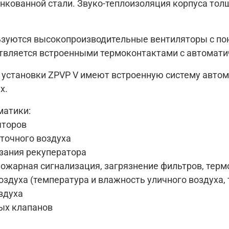
нкованной стали. Звуко-теплоизоляция корпуса толщ
льзуются высокопроизводительные вентиляторы с 
твляется встроенными термоконтактами с автомати
становки ZPVP V имеют встроенную систему автом
х.
матики:
яторов
точного воздуха
рзания рекуператора
пожарная сигнализация, загрязнение фильтров, термо
оздуха (температура и влажность уличного воздуха,
здуха
ых клапанов