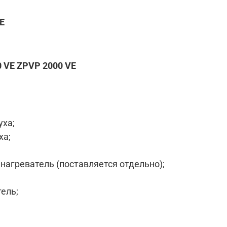
E
0 VE ZPVP 2000 VE
уха;
ха;
нагреватель (поставляется отдельно);
ель;