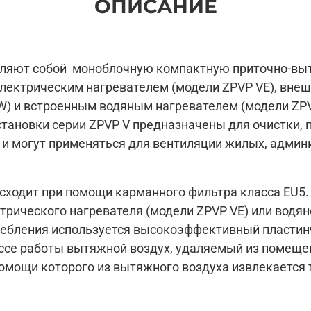
ОПИСАНИЕ
нагреватель (модели ZPVP 450 VW; ZPVP
800 VW)
Встроенный водяной нагреватель после
рекуператора (модели ZPVP 1000 VW; ZPVP
вляют собой моноблочную компактную приточно-вы
1500 VW; ZPVP 2000 VW)
лектрическим нагревателем (модели ZPVP VE), вне
Встроенная система управления, пульт
дистанционного управления в комплекте
VW) и встроенным водяным нагревателем (модели ZPV
Корпус толщиной 30 мм из листовой
тановки серии ZPVP V предназначены для очистки, 
оцинкованной стали с изоляцией из
а и могут применяться для вентиляции жилых, адми
минеральной ваты
Простота в монтаже и удобство в
обслуживании
сходит при помощи карманного фильтра класса EU5.
рического нагревателя (модели ZPVP VE) или водян
ебления используется высокоэффективный пластин
ссе работы вытяжной воздух, удаляемый из помещен
омощи которого из вытяжного воздуха извлекается 