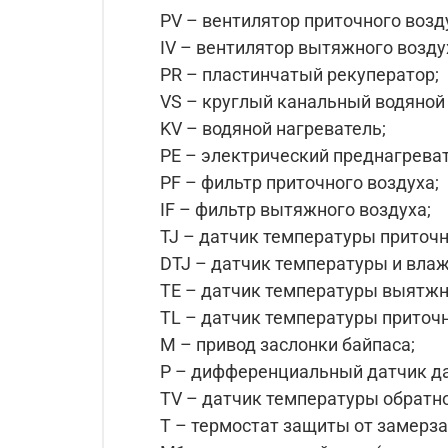
PV – вентилятор приточного возд
IV – вентилятор вытяжного возду
PR – пластинчатый рекуператор;
VS – круглый канальный водяной 
KV – водяной нагреватель;
PE – электрический преднагреват
PF – фильтр приточного воздуха;
IF – фильтр вытяжного воздуха;
TJ – датчик температуры приточн
DTJ – датчик температуры и вла
TE – датчик температуры выятжн
TL – датчик температуры приточн
М – привод заслонки байпаса;
P – дифференциальный датчик да
TV – датчик температуры обратн
T – термостат защиты от замерза