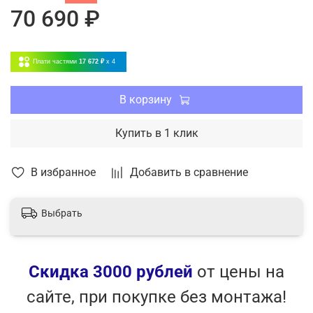
70 690 ₽
осушение, вентиляция
Антикоррозийная обработка Golden Fin
Функция Smart Defrost
Плати частями
17 672 ₽
x 4
Авторестарт
Защитная накладка на вентили
В корзину
Купить в 1 клик
В избранное
Добавить в сравнение
Выбрать
Скидка 3000 рублей
от цены на
сайте, при покупке без монтажа!