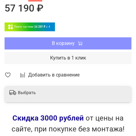
57 190 ₽
4 режима работы;
5 скоростей вентилятора
Плати частями
14 297 ₽
x 4
В корзину
Купить в 1 клик
Добавить в сравнение
Выбрать
Скидка 3000 рублей
от цены на
сайте, при покупке без монтажа!