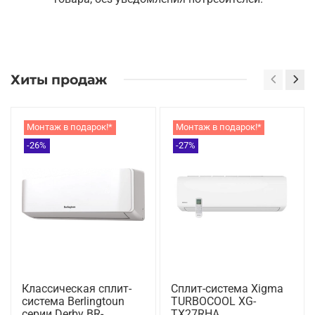
Хиты продаж
Монтаж в подарок!*
Монтаж в подарок!*
-26%
-27%
Классическая сплит-
Сплит-система Xigma
система Berlingtoun
TURBOCOOL XG-
серии Derby BR-
TX27RHA