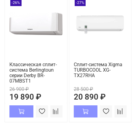
-26%
-27%
Классическая сплит-
Сплит-система Xigma
система Berlingtoun
TURBOCOOL XG-
серии Derby BR-
TX27RHA
07MBST1
26 900 ₽
28 500 ₽
19 890 ₽
20 890 ₽