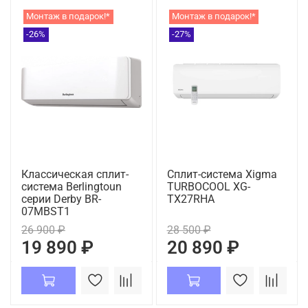
Монтаж в подарок!*
Монтаж в подарок!*
-26%
-27%
Классическая сплит-
Сплит-система Xigma
система Berlingtoun
TURBOCOOL XG-
серии Derby BR-
TX27RHA
07MBST1
26 900 ₽
28 500 ₽
19 890 ₽
20 890 ₽