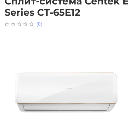
Сплит-система Centek E
Series CT-65E12
(0)