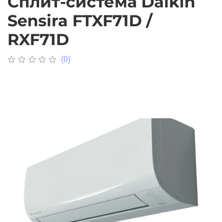
Сплит-система Daikin
Sensira FTXF71D /
RXF71D
(0)