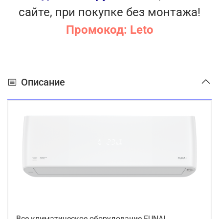
Шумоизоляция компрессора наружного блока
сайте, при покупке без монтажа!
4 виброопоры наружного блока в комплекте
Промокод: Leto
Описание
Все климатическое оборудование FUNAI