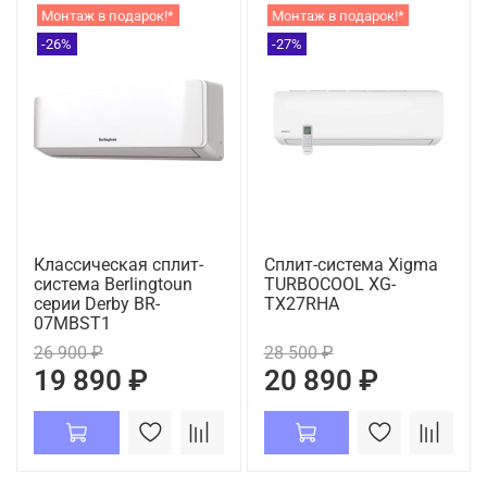
Монтаж в подарок!*
Монтаж в подарок!*
-26%
-27%
Классическая сплит-
Сплит-система Xigma
система Berlingtoun
TURBOCOOL XG-
серии Derby BR-
TX27RHA
07MBST1
26 900 ₽
28 500 ₽
19 890 ₽
20 890 ₽