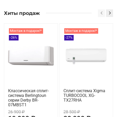
Хиты продаж
Монтаж в подарок!*
Монтаж в подарок!*
-26%
-27%
Классическая сплит-
Сплит-система Xigma
система Berlingtoun
TURBOCOOL XG-
серии Derby BR-
TX27RHA
07MBST1
26 900 ₽
28 500 ₽