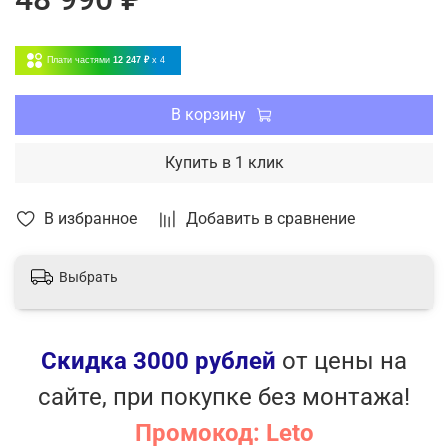
замораживанием
SMART Feel - точный контроль температуры в
Плати частями
12 247 ₽
x 4
месте нахождения пользователя
Встроенный модуль Wi-Fi
Дополнительная шумоизоляция компрессора
В корзину
Защитная накладка на вентили
Виброопоры наружного блока
Купить в 1 клик
Дополнительный подогрев поддона наружного
блока
В избранное
Добавить в сравнение
Премиальный пульт ДУ с подсветкой
LED-дисплей
Выбрать
Скидка 3000 рублей
от цены на
сайте, при покупке без монтажа!
Промокод: Leto