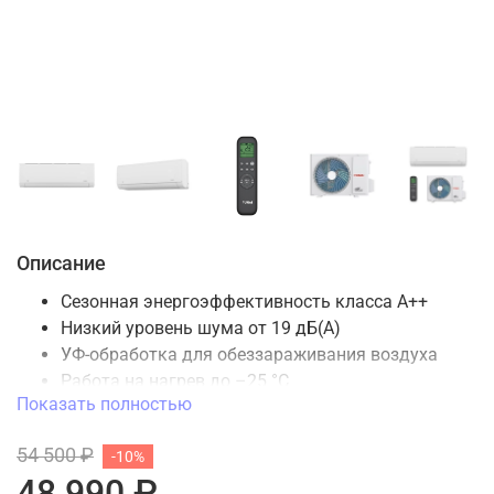
Описание
Сезонная энергоэффективность класса А++
Низкий уровень шума от 19 дБ(А)
УФ-обработка для обеззараживания воздуха
Работа на нагрев до –25 °С
Показать полностью
4 дополнительных фильтра SMART Ion
SMART Air -автоматическое управление потоком
54 500 ₽
-10%
воздуха в 4-х направлениях
48 990 ₽
SMART ICE Clean — очистка внутреннего блока