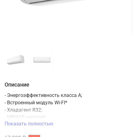
Описание
-
Энергоэффективность класса А;
- Встроенный модуль Wi-FI*
- Хладагент R32;
- MIRAGE-дисплей;
Показать полностью
- Режимы Sleep, Smart, Turbo, функция I Feel;
- Таймер на включение и отключение;