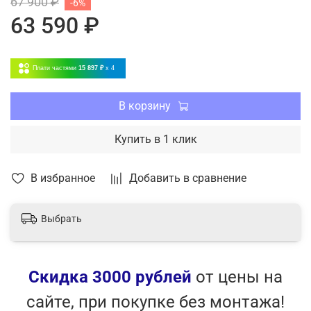
67 900 ₽
-6%
- Отключение дисплея внутреннего блока с пульта -
63 590 ₽
Dimmer;
- Двустороннее подключение дренажа (левое или
правое);
Плати частями
15 897 ₽
x 4
- Авторестарт, самодиагностика.
- Удобная индикация режима работы
*Кроме модели с индексом 30
В корзину
Купить в 1 клик
В избранное
Добавить в сравнение
Выбрать
Скидка 3000 рублей
от цены на
сайте, при покупке без монтажа!