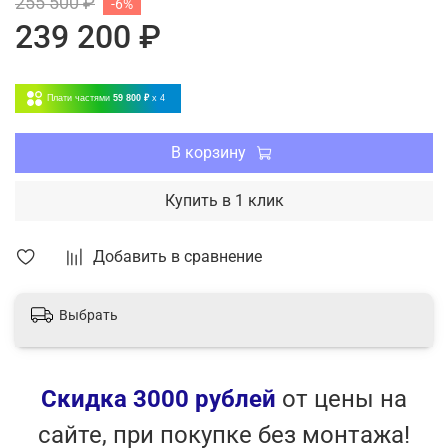
255 500 ₽
-6%
Режим вентиляции
239 200 ₽
Теплый пуск
Инверторная технология
Плати частями
59 800 ₽
x 4
В корзину
Купить в 1 клик
Добавить в сравнение
Выбрать
Скидка 3000 рублей
от цены на
сайте, при покупке без монтажа!