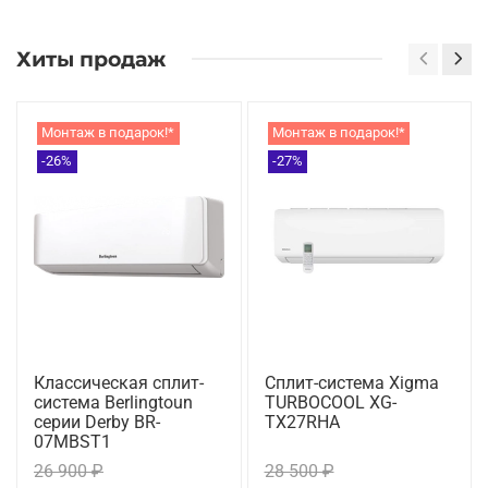
Хиты продаж
Монтаж в подарок!*
Монтаж в подарок!*
-26%
-27%
Классическая сплит-
Сплит-система Xigma
система Berlingtoun
TURBOCOOL XG-
серии Derby BR-
TX27RHA
07MBST1
26 900 ₽
28 500 ₽