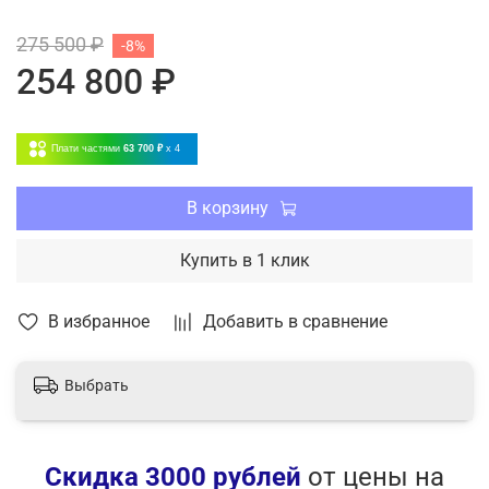
Авто-рестарт
275 500 ₽
-8%
Режим вентиляции
254 800 ₽
Теплый пуск
Модуль Wi-Fi
Инверторная технология
Плати частями
63 700 ₽
x 4
В корзину
Купить в 1 клик
В избранное
Добавить в сравнение
Выбрать
Скидка 3000 рублей
от цены на