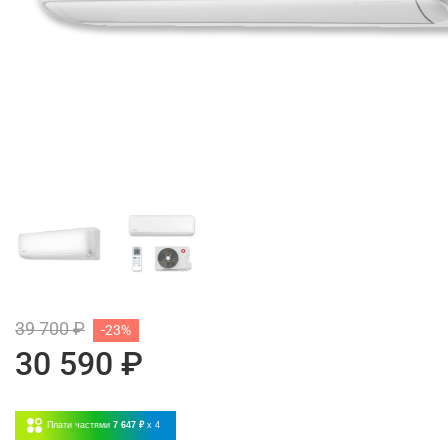
39 700 ₽
-23%
30 590 ₽
Плати частями
7 647 ₽
x 4