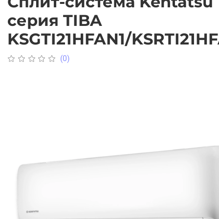
Сплит-система Kentatsu
серия TIBA
KSGTI21HFAN1/KSRTI21H
(0)