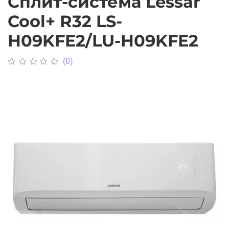
Сплит-система Lessar
Cool+ R32 LS-
H09KFE2/LU-H09KFE2
(0)