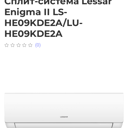
Сплит-система Lessar
Enigma II LS-
HE09KDE2A/LU-
HE09KDE2A
(0)