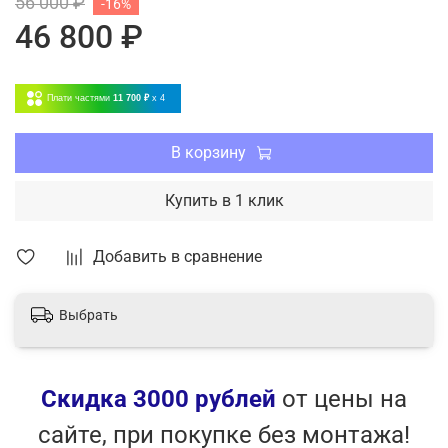
56 000 ₽
-16%
Регулировка направления воздушного потока
46 800 ₽
Регулятор скорости вращения
Ночной режим
Режим осушения воздуха
Плати частями
11 700 ₽
x 4
Таймер включения / выключения
Авто-рестарт
Режим вентиляции
В корзину
Теплый пуск
Купить в 1 клик
Добавить в сравнение
Выбрать
Скидка 3000 рублей
от цены на
сайте, при покупке без монтажа!