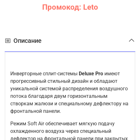
эффективностью и тихая работа без вибрации
Промокод: Leto
Защитное покрытие теплообменника наружного
блока Gold Fin
Гарантия конечному покупателю от
авторизованных сервисных центров LG. Минуя
Описание
монтажную компанию
1 год гарантии + 2 года бесплатного
гарантийного сервиса с заменой запчастей. 10
лет гарантии на компрессор
Уникальная схема монтажа. Удобно. Быстро.
Инверторные сплит-системы
Deluxe Pro
имеют
Полное прижимание внутреннего блока к стене.
прогрессивный стильный дизайн и обладают
уникальной системой распределения воздушного
потока благодаря двум горизонтальным
створкам жалюзи и специальному дефлектору на
фронтальной панели.
Режим Soft Air обеспечивает мягкую подачу
охлажденного воздуха через специальный
дефлектор на фронтальной панели при закрытых