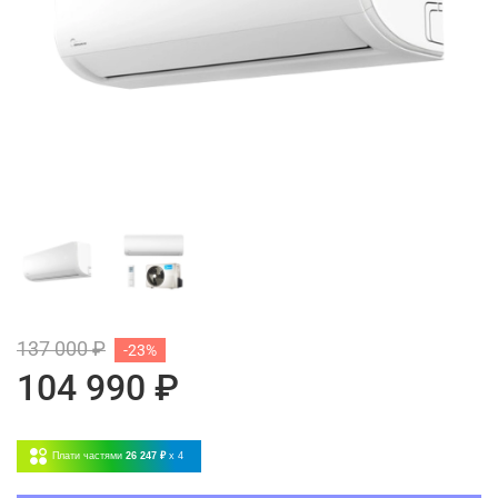
137 000 ₽
-23%
104 990 ₽
Плати частями
26 247 ₽
x 4