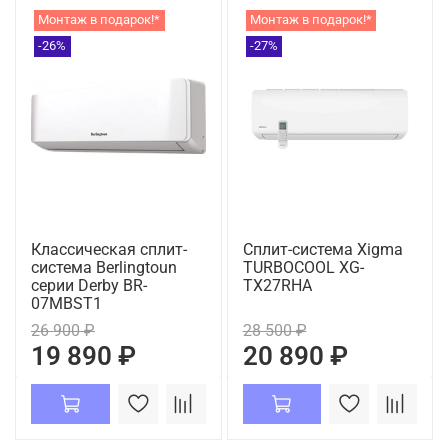
Монтаж в подарок!*
Монтаж в подарок!*
-26%
-27%
Классическая сплит-
Сплит-система Xigma
система Berlingtoun
TURBOCOOL XG-
серии Derby BR-
TX27RHA
07MBST1
26 900 ₽
28 500 ₽
19 890 ₽
20 890 ₽