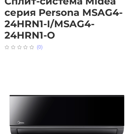
Сплит-система Midea
серия Persona MSAG4-
24HRN1-I/MSAG4-
24HRN1-O
(0)