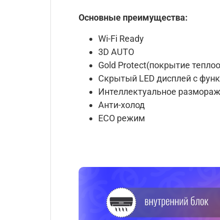
Основные преимущества:
Wi-Fi Ready
3D AUTO
Gold Protect(покрытие тепло
Скрытый LED дисплей с фун
Интеллектуальное размора
Анти-холод
ECO режим