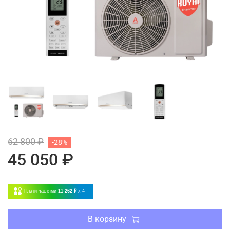
62 800 ₽
-28%
45 050 ₽
Плати частями
11 262 ₽
x 4
В корзину