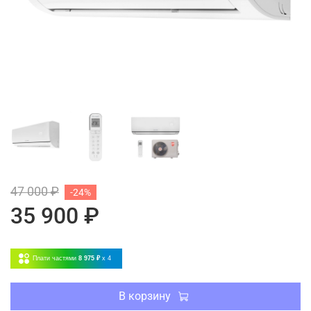
47 000 ₽
-24%
35 900 ₽
Плати частями
8 975 ₽
x 4
В корзину