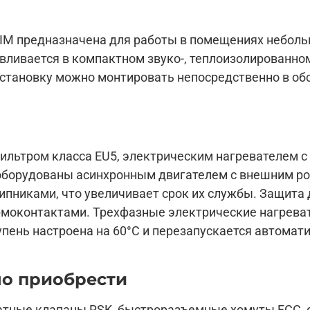
IM предназначена для работы в помещениях небольш
тавливается в компактном звуко-, теплоизолированно
 Установку можно монтировать непосредственно в 
ильтром класса EU5, электрическим нагревателем 
оборудованы асинхронным двигателем с внешним ро
никами, что увеличивает срок их службы. Защита 
рмоконтактами. Трехфазные электрические нагрева
упень настроена на 60°С и перезапускается автомати
о приобрести
ратные клапаны RSK, быстроразъемные хомуты FCC,