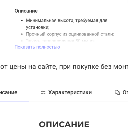
Описание
Минимальная высота, требуемая для
установки;
Прочный корпус из оцинкованной стали;
Звуко-, теплоизоляция 50 мм из
Показать полностью
базальтовой минеральной ваты;
Высокоэффективный вентилятор;
Электронагреватель с ТЭНами из
от цены на сайте, при покупке без мо
нержавеющей стали;
Установки оборудованы фильтром EU5;
2 уровня защиты электронагревателя от
перегрева;
исание
Характеристики
О
Предназначена для монтажа к круглым
воздуховодам;
Степень защиты IP 54.
ОПИСАНИЕ