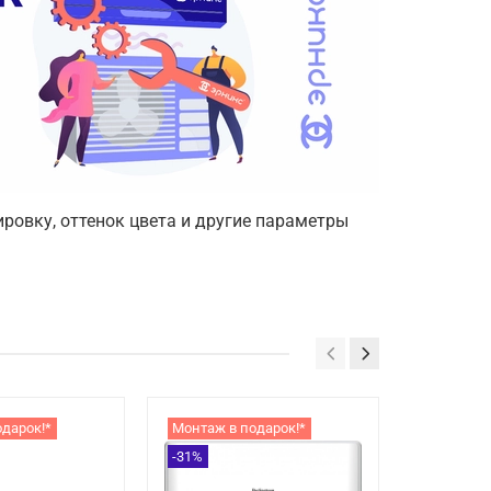
ровку, оттенок цвета и другие параметры
одарок!*
Монтаж в подарок!*
Монтаж в
-31%
-25%